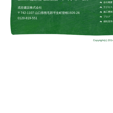
会社概要
戎谷建設株式会社
サクセス
施工事例
〒742-1107 山口県熊毛郡平生町曽根1926-26
ブログ
0120-819-551
感性見学
Copyright(c) 201